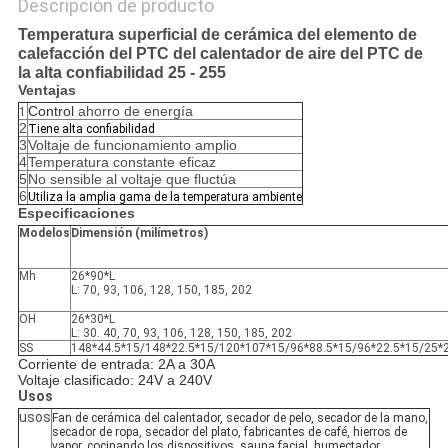
Descripción de producto
Temperatura superficial de cerámica del elemento de
calefacción del PTC del calentador de aire del PTC de
la alta confiabilidad 25 - 255
Ventajas
Control
ahorro de energía
1
2
Tiene alta confiabilidad
3
Voltaje de funcionamiento amplio
4
Temperatura constante eficaz
5
No sensible al voltaje que fluctúa
6
Utiliza la amplia gama de la temperatura ambiente
Especificaciones
Modelos
Dimensión (milímetros)
Mh
26*90*L
L: 70, 93, 106, 128, 150, 185, 202
OH
26*30*L
L: 30. 40, 70, 93, 106, 128, 150, 185, 202
SS
148*44.5*15/148*22.5*15/120*107*15/96*88.5*15/96*22.5*15/25*2
Corriente de entrada: 2A a 30A
Voltaje clasificado: 24V a 240V
Usos
usos
Fan de cerámica del calentador, secador de pelo, secador de la mano,
secador de ropa, secador del plato, fabricantes de café, hierros de
vapor, cocinando los dispositivos, sauna facial, humectador