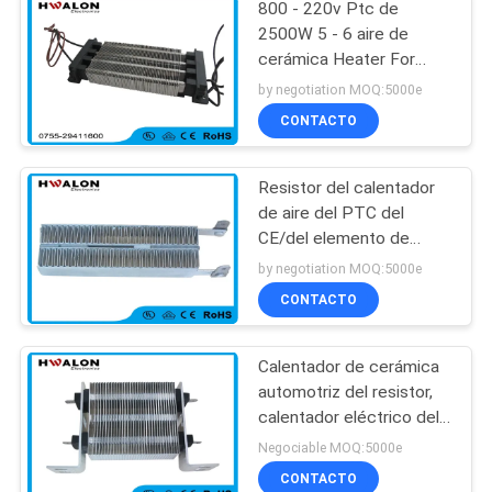
800 - 220v Ptc de
2500W 5 - 6 aire de
cerámica Heater For
Auto Air Conditioner de
by negotiation MOQ:5000e
M/S
CONTACTO
Resistor del calentador
de aire del PTC del
CE/del elemento de
calefacción para el
by negotiation MOQ:5000e
termóstato de la
CONTACTO
calefacción de piso
Calentador de cerámica
automotriz del resistor,
calentador eléctrico del
PTC del aire
Negociable MOQ:5000e
acondicionado del coche
CONTACTO