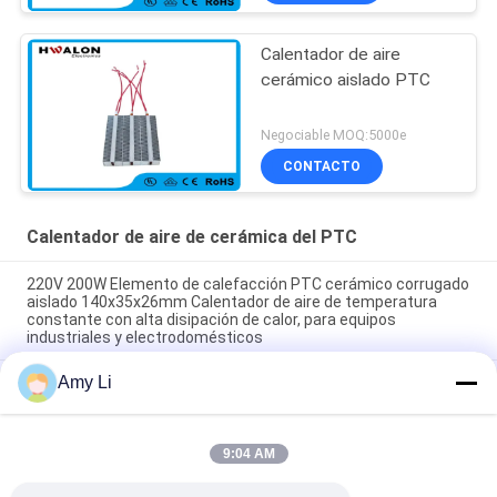
Calentador de aire
cerámico aislado PTC
Negociable MOQ:5000e
CONTACTO
Calentador de aire de cerámica del PTC
220V 200W Elemento de calefacción PTC cerámico corrugado
aislado 140x35x26mm Calentador de aire de temperatura
constante con alta disipación de calor, para equipos
industriales y electrodomésticos
Amy Li
Ahorro energético de la habitación PTC Auto ventilador de aire
calefactor de temperatura constante calefacción de aire
calefactor de elementos hogar seguro
9:04 AM
Elemento calefactor de ventilador de aire cerámico PTC de 48
V 200 W 75x76x26 mm para sistemas de aire acondicionado