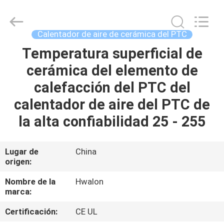
2026
Shenzhen
Hwalon
Electronic
Co.,
Calentador de aire de cerámica del PTC
Ltd..
All
Rights
Temperatura superficial de
HOGAR
Reserved.
cerámica del elemento de
PRODUCTOS
calefacción del PTC del
calentador de aire del PTC de
ACERCA
la alta confiabilidad 25 - 255
DE
NOSOTROS
Lugar de
China
origen:
VISITA
Nombre de la
Hwalon
marca:
A
Certificación:
CE UL
LA