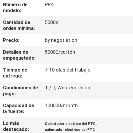
FÁBRICA
Número de
PR4
modelo:
Cantidad de
5000e
CONTROL
orden mínima:
DE
Precio:
by negotiation
CALIDAD
Detalles de
5000E/cartón
empaquetado:
CONTÁCTENOS
Tiempo de
7-10 días del trabajo
entrega:
NOTICIAS
Condiciones de
T / T, Western Union
pago:
SOLICITAR
Capacidad de
100000/month
UNA
la fuente:
COTIZACIÓN
Lo más
,
Calentador eléctrico del PTC
destacado:
calentador eléctrico del PTC