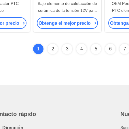
factor PTC
Bajo elemento de calefacción de
OEM Per
ico
cerámica de la tensión 12V para
PTC elem
el secador de pelo y las
24×6/
or precio
Obtenga el mejor precio
Obtenga 
enderezadoras del pelo
múltiples 
Anti-Rupt 
de calefac
calefacc
1
2
3
4
5
6
7
ntacto rápido
Nue
Dirección
Susc