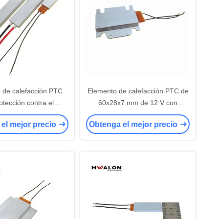
 de calefacción PTC
Elemento de calefacción PTC de
otección contra el
60x28x7 mm de 12 V con
lentamiento, amplio
temperatura constante para
el mejor precio
Obtenga el mejor precio
de funcionamiento y
aplicaciones de calefacción de
ura constante para
aire
adora de huevos