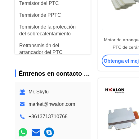
Termistor del PTC
Termistor de PPTC
Termistor de la protección
del sobrecalentamiento
Motor de arranque
Retransmisión del
PTC de cerá
arrancador del PTC
refrigerador con 
Obtenga el mej
12-47 ohm y v
Varistor
sobretensiones
Éntrenos en contacto con
Mr. Skyfu
market@hwalon.com
+8613713710768