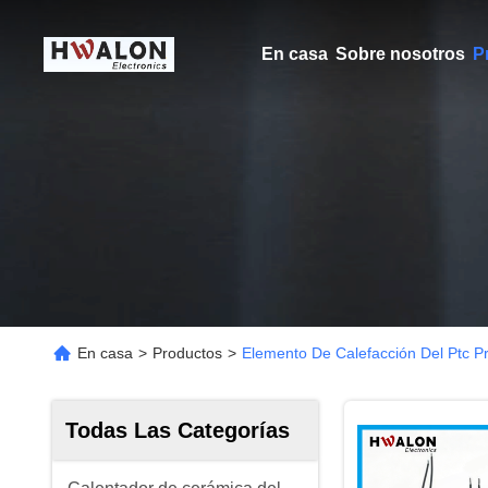
En casa
Sobre nosotros
P
En casa
>
Productos
>
Elemento De Calefacción Del Ptc P
Todas Las Categorías