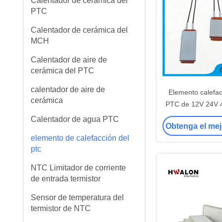
Calentador de cerámica del
PTC
Calentador de cerámica del
MCH
Calentador de aire de
cerámica del PTC
calentador de aire de
Elemento calefac
cerámica
PTC de 12V 24V 
120V 240V para
Calentador de agua PTC
Obtenga el mej
calentador de 
elemento de calefacción del
calentador 
ptc
NTC Limitador de corriente
de entrada termistor
Sensor de temperatura del
termistor de NTC