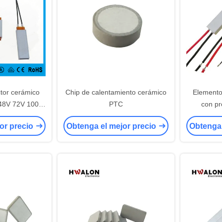
tor cerámico
Chip de calentamiento cerámico
Elemento
48V 72V 100V
PTC
con pr
 cafetera,
sobreca
or precio
Obtenga el mejor precio
Obtenga 
alimentos y
voltaje 
de agua
temperat
incub