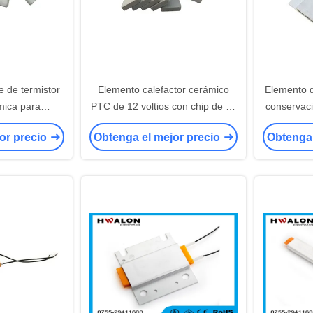
 de termistor
Elemento calefactor cerámico
Elemento d
mica para
PTC de 12 voltios con chip de 16
conservaci
resistencia de
mm/19 mm y certificación
V con p
or precio
Obtenga el mejor precio
Obtenga 
oltaje de
CE/RoHS/ETL
sobreca
 de 600-800V
pistola d