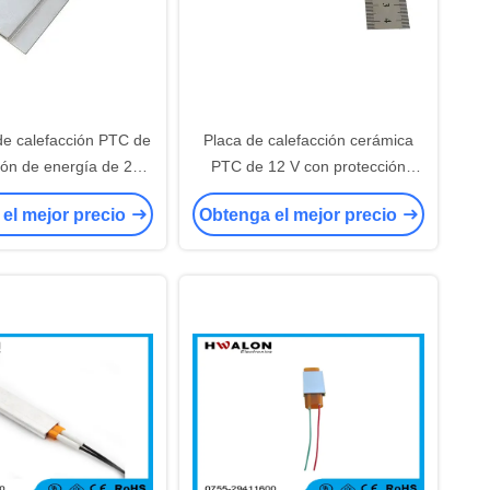
e calefacción PTC de
Placa de calefacción cerámica
ón de energía de 220
PTC de 12 V con protección
rotección contra el
contra el sobrecalentamiento y
el mejor precio
Obtenga el mejor precio
lentamiento para la
temperatura constante para
e pegamento caliente
aplicaciones de amplio voltaje de
funcionamiento