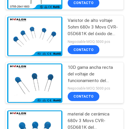
CONTACTO
FÁBRICA
Varistor de alto voltaje
CONTROL
197
5ohm 680v 3 Movs CVR-
DE
05D681K del óxido de
Calentador de aire
silicio con la ventaja
CALIDAD
Negociable MOQ:5000 pcs
de cerámica del
recta
CONTACTO
PTC
CONTÁCTENOS
10D gama ancha recta
del voltaje de
NOTICIAS
funcionamiento del
58
varistor de la ventaja de
Negociable MOQ:5000 pcs
la serie 471k
calentador de aire
SOLICITAR
CONTACTO
UNA
de cerámica
material de cerámica
COTIZACIÓN
680v 3 Movs CVR-
05D681K del