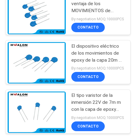
ventaja de los
MOVIMIENTOS de
41
20D180L con la resina
By negotiation MOQ:10000PCS
de epoxy para motoriza
NTC Limitador de
CONTACTO
los muebles
corriente de entrada
El dispositivo eléctrico
termistor
de los movimientos de
epoxy de la capa 20m m
con la iluminación
By negotiation MOQ:10000PCS
plomada/de los
CONTACTO
60
movimientos del resistor
de la oleada protege
Sensor de
El tipo varistor de la
inmersión 22V de 7m m
temperatura del
con la capa de epoxy
termistor de NTC
para motoriza los
By negotiation MOQ:10000PCS
muebles
CONTACTO