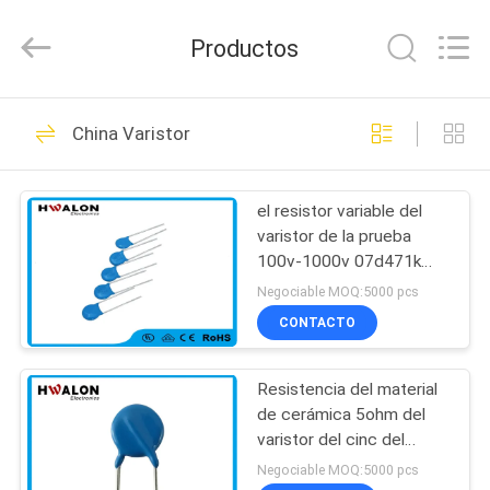
2026
Shenzhen
Hwalon
Productos
Electronic
Co.,
Ltd..
All
Rights
HOGAR
128
Reserved.
China Varistor
Calentador de
PRODUCTOS
cerámica del PTC
el resistor variable del
varistor de la prueba
ACERCA
100v-1000v 07d471k
DE
3movs para el motor
Negociable MOQ:5000 pcs
protege
NOSOTROS
CONTACTO
40
Calentador de
Resistencia del material
VISITA
de cerámica 5ohm del
A
cerámica del MCH
varistor del cinc del
metal de 20D271K 270V
LA
Negociable MOQ:5000 pcs