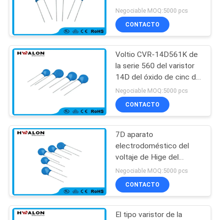
componente electrónico
MAPA
Negociable MOQ:5000 pcs
de los movimientos de
CONTACTO
DEL
resistencia 5ohm
30
SITIO
Calentador de agua
Voltio CVR-14D561K de
la serie 560 del varistor
PTC
POLÍTICAS
14D del óxido de cinc de
la piedra azul para el
DE
Negociable MOQ:5000 pcs
ordenador
CONTACTO
PRIVACIDAD
7D aparato
148
electrodoméstico del
elemento de
voltaje de Hige del
varistor del cinc/de
Negociable MOQ:5000 pcs
calefacción del ptc
Movs de la serie 3
CONTACTO
El tipo varistor de la