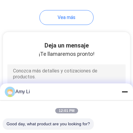
17
Vea más
Termistor del PTC
Deja un mensaje
¡Te llamaremos pronto!
31
Termistor de PPTC
Amy Li
12:01 PM
Good day, what product are you looking for?