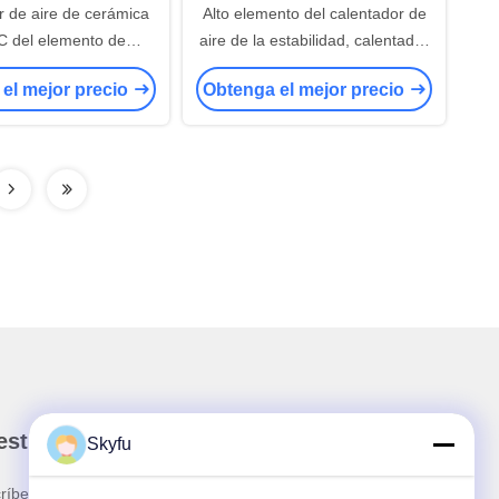
r de aire de cerámica
Alto elemento del calentador de
C del elemento de
aire de la estabilidad, calentador
ción 3KW 110V 220V
de cerámica del resistor del PTC
el mejor precio
Obtenga el mejor precio
 el deshumidificador
para la cortina de aire
stro boletín
Skyfu
ríbete a nuestro boletín para obtener descuentos y