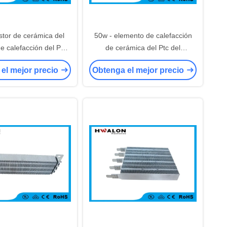
stor de cerámica del
50w - elemento de calefacción
e calefacción del PTC
de cerámica del Ptc del
ador de aire de 255 C
calentador de aire 3000w para el
el mejor precio
Obtenga el mejor precio
 aire acondicionado
calentador de fan del secador de
la mano