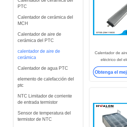
Calentador de cerámica del
PTC
Calentador de cerámica del
MCH
Calentador de aire de
cerámica del PTC
calentador de aire de
Calentador de air
cerámica
eléctrico del 
calefacción del PT
Calentador de agua PTC
Obtenga el mej
de la CA 110V 750
elemento de calefacción del
acondici
ptc
NTC Limitador de corriente
de entrada termistor
Sensor de temperatura del
termistor de NTC