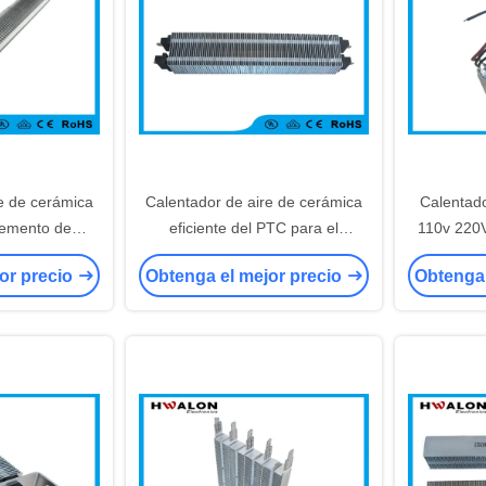
e de cerámica
Calentador de aire de cerámica
Calentad
elemento de
eficiente del PTC para el
110v 220V
C del aluminio
calentador del calentador del
alta exact
or precio
Obtenga el mejor precio
Obtenga 
W para el aire
recinto de la ducha/del
del CE pa
onado
calentador de la cocina
co