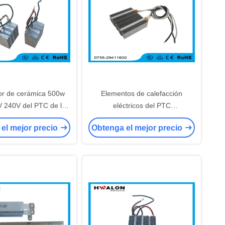
or de cerámica 500w
Elementos de calefacción
 240V del PTC de la
eléctricos del PTC
itud de la aprobación
Heater1000w~3000w del poder
el mejor precio
Obtenga el mejor precio
ra el calentador del
más elevado para los
che eléctrico
guantes/las calderas