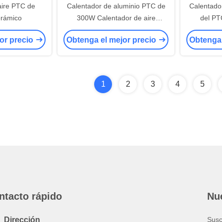
aire PTC de
Calentador de aluminio PTC de
Calentado
erámico
300W Calentador de aire
del PT
cerámico de temperatura
calefac
or precio
Obtenga el mejor precio
Obtenga 
constante Elemento de
420V para
calefacción para unidad de
ventilación Dispositivo
120*75*15mm
1
2
3
4
5
ntacto rápido
Nue
Dirección
Susc