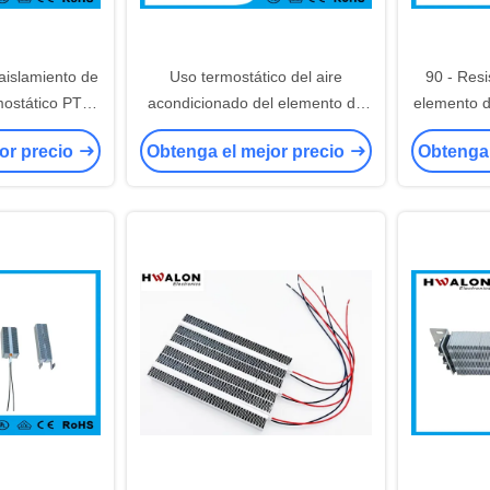
aislamiento de
Uso termostático del aire
90 - Resi
rmostático PTC
acondicionado del elemento de
elemento d
efacción de
calefacción de la fan del
del calent
or precio
Obtenga el mejor precio
Obtenga 
ico 1500W 220V
calentador eléctrico del PTC
para el
nstante estable
380V
lador de aire
iezas de
s comerciales
n de aire