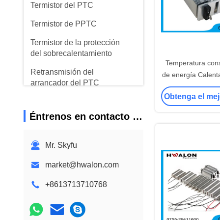
Termistor del PTC
Termistor de PPTC
Termistor de la protección
del sobrecalentamiento
Temperatura cons
Retransmisión del
de energía Calent
arrancador del PTC
Termostático d
Obtenga el mej
Calentador de air
Varistor
Elementos de cal
Éntrenos en contacto con
380V Aislamie
quemaduras para 
Mr. Skyfu
ganado, criadero
incubadora de
market@hwalon.com
+8613713710768