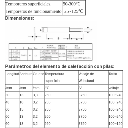
Temporeros superficiales.
50-300℃
Temporeros de funcionamiento.
-25~125℃
Dimensiones:
Parámetros del elemento de calefacción con pilas:
Longitud
Anchura
Grueso
Temperatura
Voltaje de
Tarifa
superficial
Withstand
/mm
/mm
/mm
/°C
/V
voltaje
30
13
3,3
250
3750
100~240
48
10
3,2
255
3750
100~240
60
15
3,2
255
3750
100~240
60
13
3,2
260
3750
100~240
60
13
3,2
260
3750
100~120