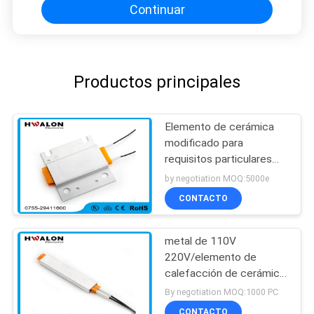
Continuar
Productos principales
Elemento de cerámica
modificado para
requisitos particulares
del calentador para el
by negotiation MOQ:5000e
secador de la mano con
CONTACTO
el entramado de acero
inoxidable
metal de 110V
220V/elemento de
calefacción de cerámica
del PTC para los
By negotiation MOQ:1000 PC
aparatos
CONTACTO