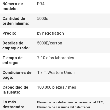
FÁBRICA
Número de
PR4
modelo:
Cantidad de
5000e
CONTROL
orden mínima:
DE
Precio:
by negotiation
CALIDAD
Detalles de
5000E/cartón
empaquetado:
CONTÁCTENOS
Tiempo de
7-10 días laborables
entrega:
NOTICIAS
Condiciones de
T / T, Western Union
pago:
SOLICITAR
Capacidad de
100.000 piezas / mes
UNA
la fuente:
COTIZACIÓN
Lo más
,
Elemento de calefacción de cerámica del PTC
destacado:
Elemento de cerámica del calentador