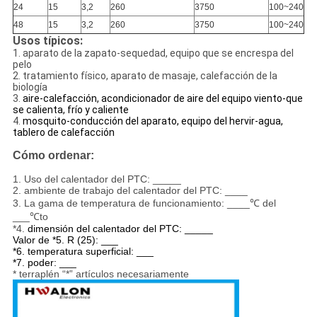
24
15
3,2
260
3750
100~240
48
15
3,2
260
3750
100~240
Usos típicos:
1.
aparato de la zapato-sequedad, equipo que se encrespa del
pelo
2.
tratamiento físico, aparato de masaje, calefacción de la
biología
3.
aire-calefacción, acondicionador de aire del equipo viento-que
se calienta, frío y caliente
4.
mosquito-conducción del aparato, equipo del hervir-agua,
tablero de calefacción
Cómo ordenar:
1.
Uso del calentador del PTC: _____
2. ambiente de trabajo del calentador del PTC: ____
3. La gama de temperatura de funcionamiento: ____℃ del
___℃to
*4.
dimensión del calentador del PTC: _____
Valor de *5. R (25): ___
*6. temperatura superficial: ___
*7. poder: ___
* terraplén “*” artículos necesariamente