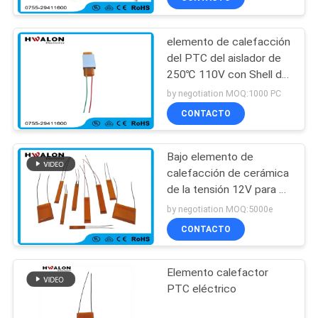
electrodomésticos
elemento de calefacción
del PTC del aislador de
250℃ 110V con Shell de
aluminio
by negotiation MOQ:1000 PC
CONTACTO
Bajo elemento de
calefacción de cerámica
de la tensión 12V para el
secador de pelo y las
by negotiation MOQ:5000e
enderezadoras del pelo
CONTACTO
Elemento calefactor
PTC eléctrico