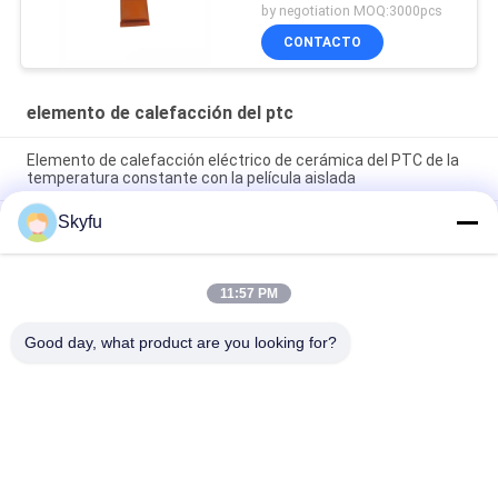
by negotiation MOQ:3000pcs
CONTACTO
elemento de calefacción del ptc
Elemento de calefacción eléctrico de cerámica del PTC de la
temperatura constante con la película aislada
Skyfu
Encere el elemento de calefacción del PTC 1 - elemento de
calefacción de cerámica 5000ohms con la película del
aislamiento
11:57 PM
Elemento eléctrico del calentador del Ptc de la alta
confiabilidad del ODM del OEM para el arma de pegamento
Good day, what product are you looking for?
Categorías Populares
Todos
Calentador De 
Calentador De 
Cerámica Del PTC
Cerámica Del MCH