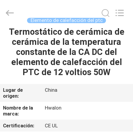
2026
Shenzhen
Hwalon
Electronic
Co.,
Elemento de calefacción del ptc
Ltd..
All
Rights
Termostático de cerámica de
HOGAR
Reserved.
cerámica de la temperatura
PRODUCTOS
constante de la CA DC del
elemento de calefacción del
ACERCA
PTC de 12 voltios 50W
DE
NOSOTROS
Lugar de
China
origen:
VISITA
Nombre de la
Hwalon
marca:
A
Certificación:
CE UL
LA