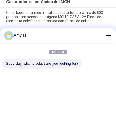
Calentador de cerámica del MCH
Calentador cerámico metálico de alta temperatura de 800
grados para sensor de oxígeno MCH 3.7V 5V 12V Placa de
elemento calefactor cerámico con forma de anillo
Calentador cerámico Mch Placa cuadrada para alisadores de
Amy Li
cabello 24v Placa Blanco Calentador cerámico eléctrico para
máquina médica MCH Resistente aislado
15*70mm Placa de calefacción cerámica MCH de alta
6:18 PM
temperatura a seco 100°C-230°C 500°C-700°C Calentador
eléctrico para alisador de cabello 230R 15*70mm
Good day, what product are you looking for?
Categorías Populares
Todos
Calentador De 
Calentador De 
Cerámica Del PTC
Cerámica Del MCH
Calentador De Aire 
Calentador De Aire 
De Cerámica Del 
De Cerámica
PTC