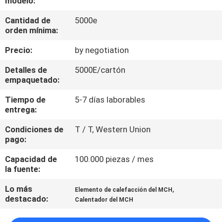
modelo:
FÁBRICA
Cantidad de
5000e
orden mínima:
CONTROL
Precio:
by negotiation
DE
Detalles de
5000E/cartón
CALIDAD
empaquetado:
Tiempo de
5-7 días laborables
CONTÁCTENOS
entrega:
Condiciones de
T / T, Western Union
NOTICIAS
pago:
Capacidad de
100.000 piezas / mes
SOLICITAR
la fuente:
UNA
Lo más
,
Elemento de calefacción del MCH
destacado:
COTIZACIÓN
Calentador del MCH