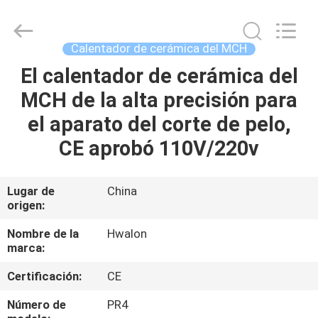
2026
Shenzhen
Hwalon
Electronic
Co.,
Calentador de cerámica del MCH
Ltd..
All
Rights
El calentador de cerámica del
HOGAR
Reserved.
MCH de la alta precisión para
PRODUCTOS
el aparato del corte de pelo,
CE aprobó 110V/220v
ACERCA
DE
Lugar de
China
origen:
NOSOTROS
Nombre de la
Hwalon
marca:
VISITA
Certificación:
CE
A
LA
Número de
PR4