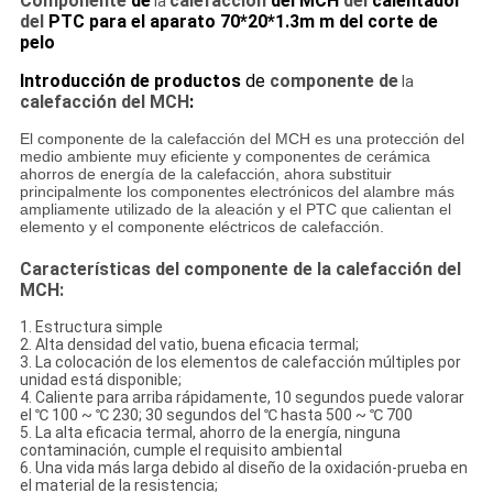
Componente
de
calefacción
del MCH
del
calentador
la
del
PTC para el aparato 70*20*1.3m m del corte de
pelo
Introducción de productos
de
componente de
la
calefacción del MCH
:
El componente de la calefacción del MCH es una protección del
medio ambiente muy eficiente y componentes de cerámica
ahorros de energía de la calefacción, ahora substituir
principalmente los componentes electrónicos del alambre más
ampliamente utilizado de la aleación y el PTC que calientan el
elemento y el componente eléctricos de calefacción.
Características del componente de la calefacción del
MCH:
1.
Estructura simple
2. Alta densidad del vatio, buena eficacia termal;
3. La colocación de los elementos de calefacción múltiples por
unidad está disponible;
4.
Caliente para arriba rápidamente, 10 segundos puede valorar
el ℃ 100 ~ ℃ 230; 30 segundos del ℃ hasta 500 ~ ℃ 700
5.
La alta eficacia termal, ahorro de la energía, ninguna
contaminación, cumple el requisito ambiental
6. Una vida más larga debido al diseño de la oxidación-prueba en
el material de la resistencia;