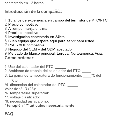
contestado en 12 horas.
Introducción de la compañía:
1.
15 años de experiencia en campo del termistor de PTC/NTC.
2.
Precio competitivo
3.
A tiempo manija encima
4.
Precio competitivo
5.
Investigación contestada en 24hrs
6.
Buen equipo que espera aquí para servir para usted
7.
RoHS &UL compatible
8.
Negocio del OEM y del ODM aceptado
9.
Mercado de blanco principal: Europa, Norteamérica, Asia.
Cómo ordenar:
1.
Uso del calentador del PTC: _____
2. Ambiente de trabajo del calentador del PTC: ____
3. La gama de temperatura de funcionamiento: ____℃ del
___℃to
*4. dimensión del calentador del PTC: _____
Valor de *5. R (25): ___
*6. temperatura superficial: ___
*7. voltaje clasificado: ___
*8. necesidad aislada o no: ___
* terraplén “*” artículos necesariamente
FAQ: