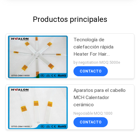
Productos principales
Tecnología de
calefacción rápida
Heater For Hair
Straightener/bigudí del
by negotiation MOQ:5000e
Ptc de la velocidad
CONTACTO
Aparatos para el cabello
MCH Calentador
cerámico
Negociable MOQ:1000
CONTACTO