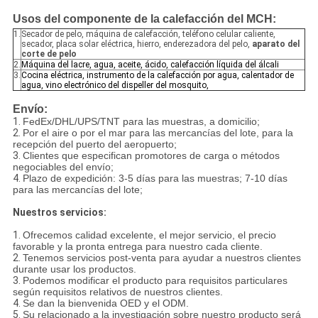
Usos del componente de la calefacción del MCH:
1.
Secador de pelo, máquina de calefacción, teléfono celular caliente,
secador, placa solar eléctrica, hierro, enderezadora del pelo,
aparato del
corte de pelo
2.
Máquina del lacre, agua, aceite, ácido, calefacción líquida del álcali
3.
Cocina eléctrica, instrumento de la calefacción por agua, calentador de
agua, vino electrónico del dispeller del mosquito,
Envío:
1.
FedEx/DHL/UPS/TNT para las muestras, a domicilio;
2.
Por el aire o por el mar para las mercancías del lote, para la
recepción del puerto del aeropuerto;
3.
Clientes que especifican promotores de carga o métodos
negociables del envío;
4.
Plazo de expedición: 3-5 días para las muestras; 7-10 días
para las mercancías del lote;
Nuestros servicios:
1.
Ofrecemos calidad excelente, el mejor servicio, el precio
favorable y la pronta entrega para nuestro cada cliente.
2.
Tenemos servicios post-venta para ayudar a nuestros clientes
durante usar los productos.
3.
Podemos modificar el producto para requisitos particulares
según requisitos relativos de nuestros clientes.
4.
Se dan la bienvenida OED y el ODM.
5.
Su relacionado a la investigación sobre nuestro producto será