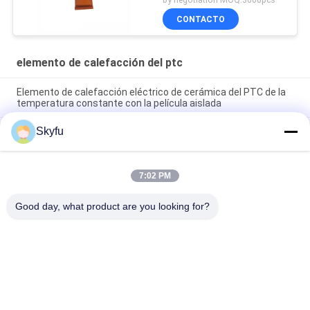
CONTACTO
elemento de calefacción del ptc
Elemento de calefacción eléctrico de cerámica del PTC de la
temperatura constante con la película aislada
Skyfu
Encere el elemento de calefacción del PTC 1 - elemento de
calefacción de cerámica 5000ohms con la película del
aislamiento
7:02 PM
Elemento eléctrico del calentador del Ptc de la alta
confiabilidad del ODM del OEM para el arma de pegamento
Good day, what product are you looking for?
Categorías Populares
Todos
Calentador De 
Calentador De 
Cerámica Del PTC
Cerámica Del MCH