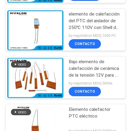
electrodomésticos
elemento de calefacción
del PTC del aislador de
250℃ 110V con Shell de
aluminio
by negotiation MOQ:1000 PC
CONTACTO
Bajo elemento de
calefacción de cerámica
de la tensión 12V para el
secador de pelo y las
by negotiation MOQ:5000e
enderezadoras del pelo
CONTACTO
Elemento calefactor
PTC eléctrico
by negotiation MOQ:3000pcs