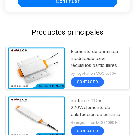
Continuar
Productos principales
Elemento de cerámica
modificado para
requisitos particulares
del calentador para el
by negotiation MOQ:5000e
secador de la mano con
CONTACTO
el entramado de acero
inoxidable
metal de 110V
220V/elemento de
calefacción de cerámica
del PTC para los
By negotiation MOQ:1000 PC
aparatos
CONTACTO