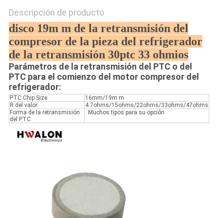
Descripción de producto
disco 19m m de la retransmisión del
compresor de la pieza del refrigerador
de la retransmisión 30ptc 33 ohmios
Parámetros de la retransmisión del PTC o del
PTC para el comienzo del motor compresor del
refrigerador:
PTC Chip Size
16mm/19m m
R del valor
4.7ohms/15ohms/22ohms/33ohms/47ohms
Forma de la retransmisión
Muchos tipos para su opción
del PTC