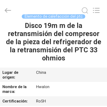
2026
Shenzhen
Hwalon
Electronic
Co.,
Elemento de calefacción del ptc
Ltd..
All
Rights
Disco 19m m de la
HOGAR
Reserved.
retransmisión del compresor
PRODUCTOS
de la pieza del refrigerador de
la retransmisión del PTC 33
ACERCA
ohmios
DE
NOSOTROS
Lugar de
China
origen:
VISITA
Nombre de la
Hwalon
marca:
A
Certificación:
RoSH
LA