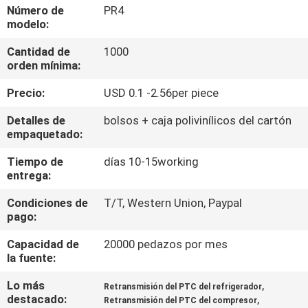
FÁBRICA
Número de
PR4
modelo:
Cantidad de
1000
CONTROL
orden mínima:
DE
Precio:
USD 0.1 -2.56per piece
CALIDAD
Detalles de
bolsos + caja polivinílicos del cartón
empaquetado:
CONTÁCTENOS
Tiempo de
días 10-15working
entrega:
NOTICIAS
Condiciones de
T/T, Western Union, Paypal
pago:
SOLICITAR
Capacidad de
20000 pedazos por mes
UNA
la fuente:
COTIZACIÓN
Lo más
,
Retransmisión del PTC del refrigerador
destacado:
,
Retransmisión del PTC del compresor