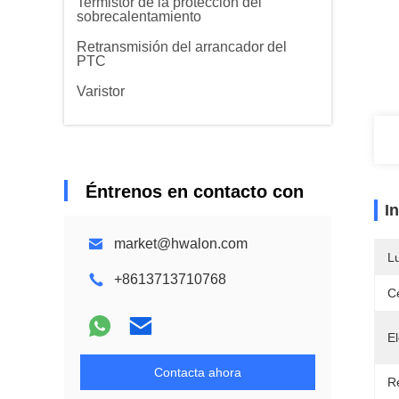
Termistor de la protección del
sobrecalentamiento
Retransmisión del arrancador del
PTC
Varistor
Éntrenos en contacto con
I
market@hwalon.com
L
+8613713710768
Ce
E
Contacta ahora
Re