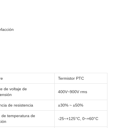
efacción
re
Termistor PTC
e de voltaje de
400V~900V rms
ensión
ncia de resistencia
±30% ~ ±50%
 de temperatura de
-25~+125°C, 0~+60°C
ción