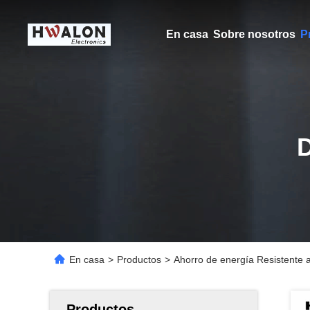
En casa
Sobre nosotros
P
En casa
>
Productos
>
Ahorro de energía Resistente 
Productos