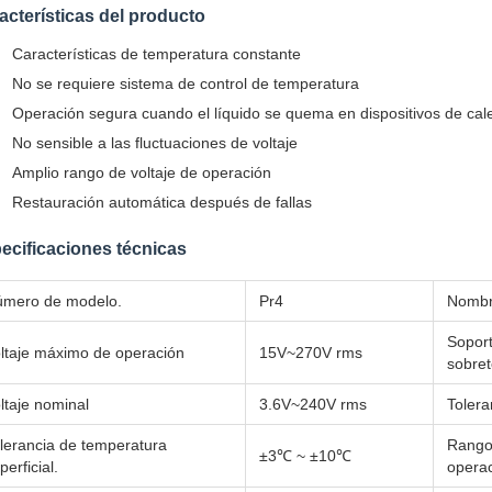
acterísticas del producto
Características de temperatura constante
No se requiere sistema de control de temperatura
Operación segura cuando el líquido se quema en dispositivos de cal
No sensible a las fluctuaciones de voltaje
Amplio rango de voltaje de operación
Restauración automática después de fallas
ecificaciones técnicas
mero de modelo.
Pr4
Nomb
Soport
ltaje máximo de operación
15V~270V rms
sobret
ltaje nominal
3.6V~240V rms
Tolera
lerancia de temperatura
Rango
±3℃ ~ ±10℃
perficial.
opera