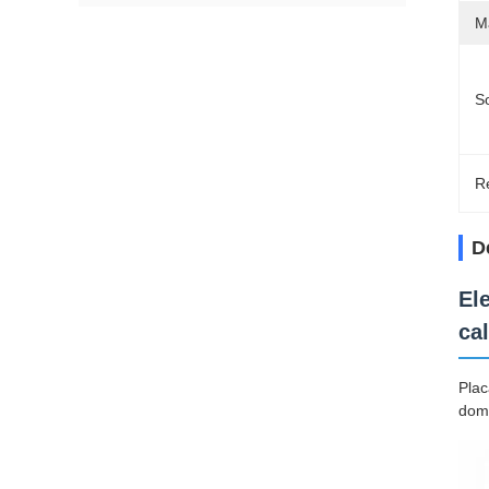
Ma
So
Re
D
El
ca
Plac
domé