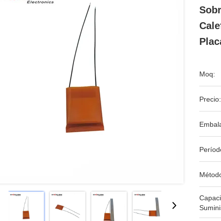
Sobr
Cale
Plac
Moq:
Precio:
Embala
Períod
Métod
Capac
Sumini