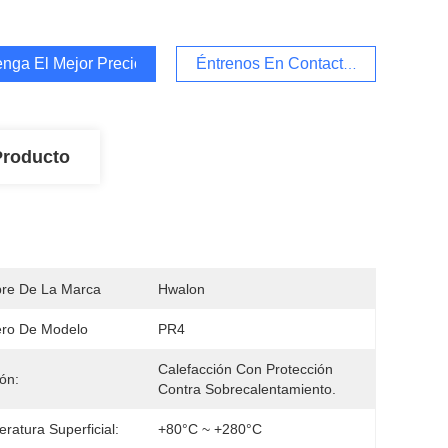
nga El Mejor Precio
Éntrenos En Contacto Con
Producto
re De La Marca
Hwalon
ro De Modelo
PR4
Calefacción Con Protección 
ón:
Contra Sobrecalentamiento.
ratura Superficial:
+80°C ~ +280°C