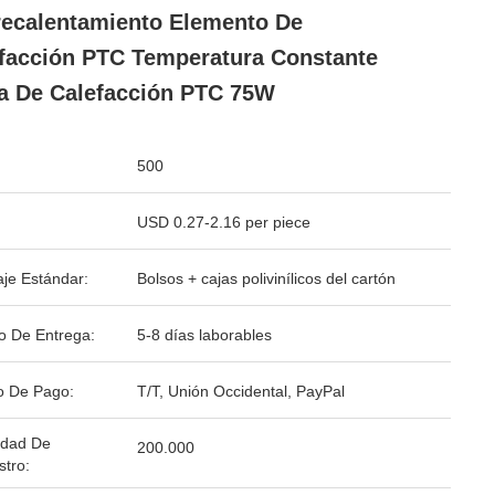
ecalentamiento Elemento De
facción PTC Temperatura Constante
a De Calefacción PTC 75W
500
USD 0.27-2.16 per piece
je Estándar:
Bolsos + cajas polivinílicos del cartón
o De Entrega:
5-8 días laborables
o De Pago:
T/T, Unión Occidental, PayPal
idad De
200.000
stro: