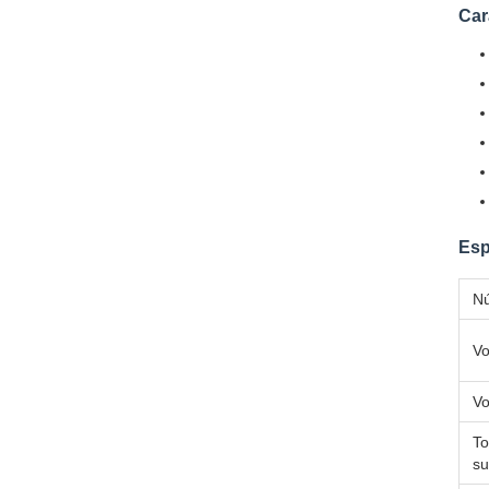
Car
Esp
Nú
Vo
Vo
To
su