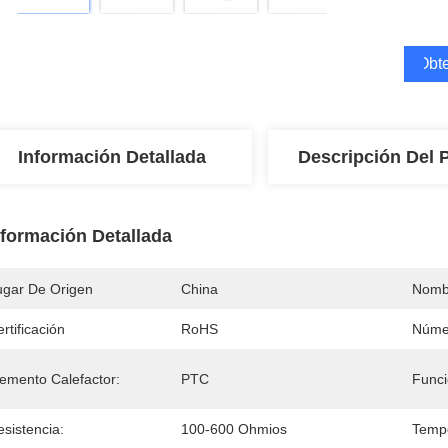
Obte
Información Detallada
Descripción Del 
nformación Detallada
ugar De Origen
China
Nomb
rtificación
RoHS
Núme
lemento Calefactor:
PTC
Funci
sistencia:
100-600 Ohmios
Tempe